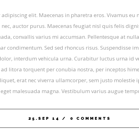
adipiscing elit. Maecenas in pharetra eros. Vivamus eu 
i nec, auctor purus. Maecenas feugiat nisl quis felis digni
ada, convallis varius mi accumsan. Pellentesque at nulla
vinar condimentum. Sed sed rhoncus risus. Suspendisse im
dolor, interdum vehicula urna. Curabitur luctus urna id vel
u ad litora torquent per conubia nostra, per inceptos hi
quet, erat nec viverra ullamcorper, sem justo molestie ips
, eget malesuada magna. Vestibulum varius augue tempus, 
25.SEP 14
0 COMMENTS