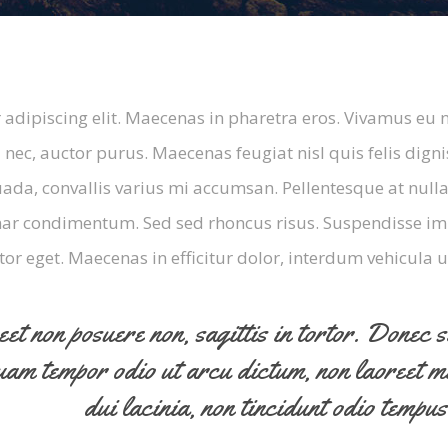
adipiscing elit. Maecenas in pharetra eros. Vivamus eu 
i nec, auctor purus. Maecenas feugiat nisl quis felis digni
ada, convallis varius mi accumsan. Pellentesque at nulla
vinar condimentum. Sed sed rhoncus risus. Suspendisse im
tor eget. Maecenas in efficitur dolor, interdum vehicula u
et non posuere non, sagittis in tortor. Donec 
quam tempor odio ut arcu dictum, non laoreet 
dui lacinia, non tincidunt odio tempus