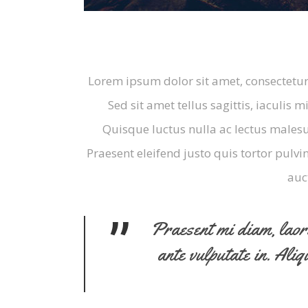
Lorem ipsum dolor sit amet, consectetur 
Sed sit amet tellus sagittis, iaculis m
Quisque luctus nulla ac lectus malesu
Praesent eleifend justo quis tortor pul
auc
”
Praesent mi diam, laore
ante vulputate in. Ali