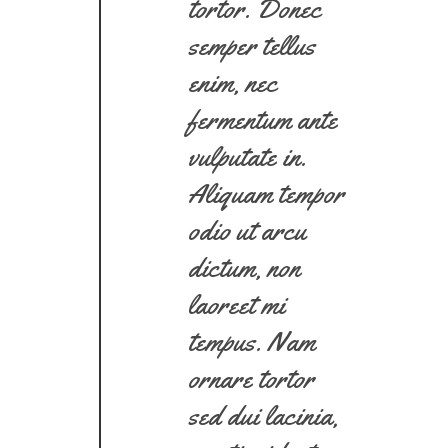
tortor. Donec
semper tellus
enim, nec
fermentum ante
vulputate in.
Aliquam tempor
odio ut arcu
dictum, non
laoreet mi
tempus. Nam
ornare tortor
sed dui lacinia,